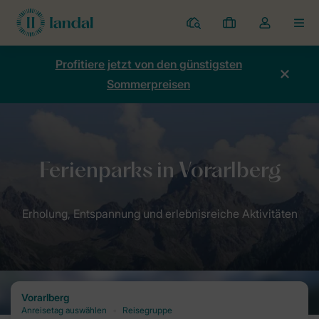
Ferienparks
Meine
Dropdown-
MEN
Buchungen
Menü
meines
Profitiere jetzt von den günstigsten
Kontos
Sommerpreisen
öffnen
Home
Destinationen: Dein Urlaubsziel mit Landal
Ferienparks Öste