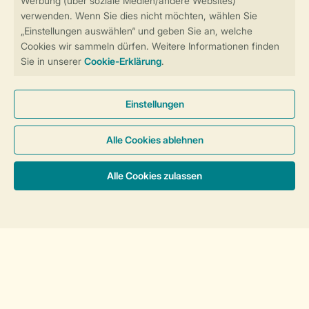
Über Landal
Mehr Landal
Zahlungsmöglichkeiten
Haben Sie Fragen?
Schauen Sie sich die
häufig gestellten
Fragen
an oder kontaktieren Sie unser
Contact Center
.
Follow Us
Sortieren
facebook
instagram
tiktok
youtube