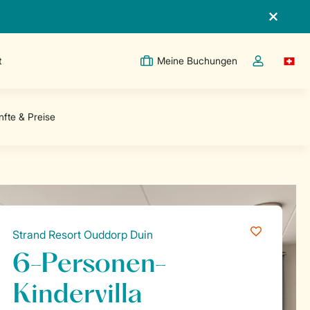
t
Meine Buchungen
Switc
Dropdown-Me
Strand Resort Ouddorp Duin
6-Personen-
Kindervilla