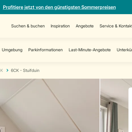
Profitiere jetzt von den günstigsten Sommerpreisen
Suchen & buchen
Inspiration
Angebote
Service & Kontak
CK
6CK - Stuifduin