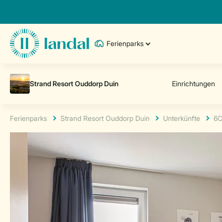
Ferienparks
Ferienparks
Strand Resort Ouddorp Duin
Unterkünfte
6