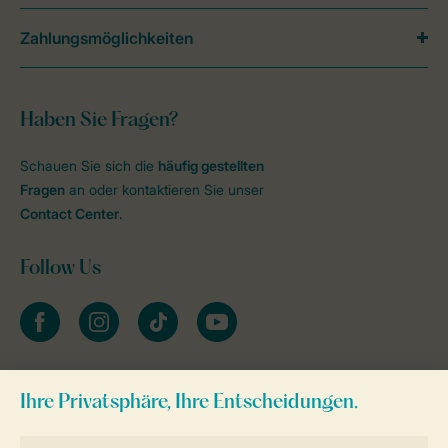
Zahlungsmöglichkeiten
Haben Sie Fragen?
Schauen Sie sich die
häufig gestellten
Fragen
an oder kontaktieren Sie unser
Contact Center
.
Follow Us
facebook
instagram
tiktok
youtube
Zum Newsletter anmelden