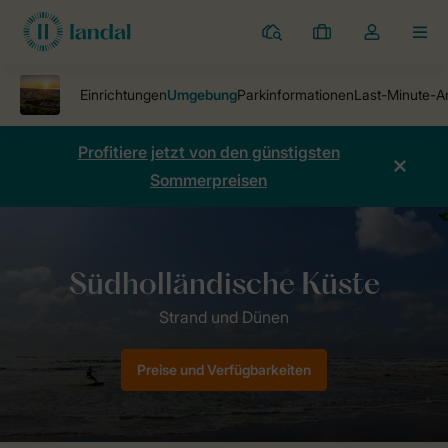
Ferienparks
Meine
Dropdown-
MEN
Buchungen
Menü
meines
Kontos
öffnen
Profitiere jetzt von den günstigsten
Sommerpreisen
Ferienparks
Strand Resort Ouddorp Duin
Umgebung
Preise und Verfügbarkeiten