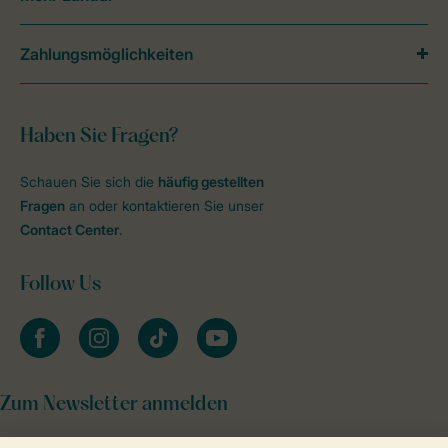
Zahlungsmöglichkeiten
Haben Sie Fragen?
Schauen Sie sich die
häufig gestellten
Fragen
an oder kontaktieren Sie unser
Contact Center
.
Follow Us
facebook
instagram
tiktok
youtube
Zum Newsletter anmelden