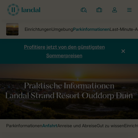
Ferienparks
Meine
Dropdown-
MEN
Buchungen
Menü
meines
Kontos
öffnen
Profitiere jetzt von den günstigsten
Sommerpreisen