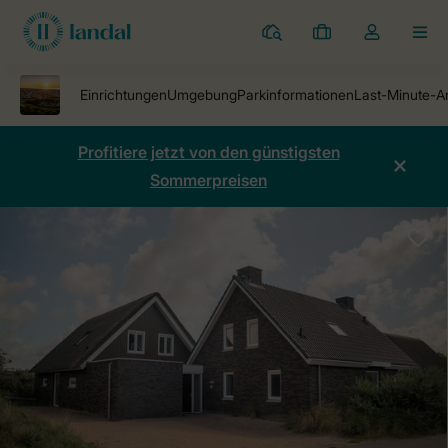
Ferienparks
Meine
Dropdown-
MEN
Buchungen
Menü
meines
Kontos
öffnen
Profitiere jetzt von den günstigsten
Sommerpreisen