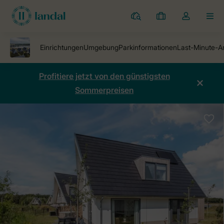
Ferienparks
Meine
Dropdown-
MEN
Buchungen
Menü
meines
Kontos
öffnen
Profitiere jetzt von den günstigsten
Sommerpreisen