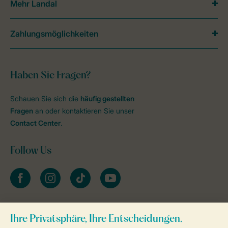
Mehr Landal
Zahlungsmöglichkeiten
Haben Sie Fragen?
Schauen Sie sich die
häufig gestellten
Fragen
an oder kontaktieren Sie unser
Contact Center
.
Follow Us
facebook
instagram
tiktok
youtube
Zum Newsletter anmelden