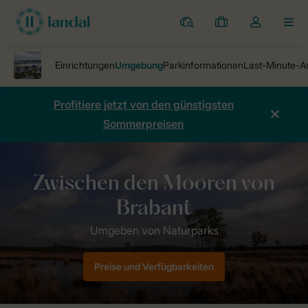
Ferienparks
Meine
Dropdown-
MEN
Buchungen
Menü
meines
Kontos
öffnen
Profitiere jetzt von den günstigsten
Sommerpreisen
Ferienparks
Ferienpark De Strabrechtse Vennen
Umgebung
Preise und Verfügbarkeiten