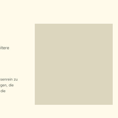
esenrein zu
rgen, die
die