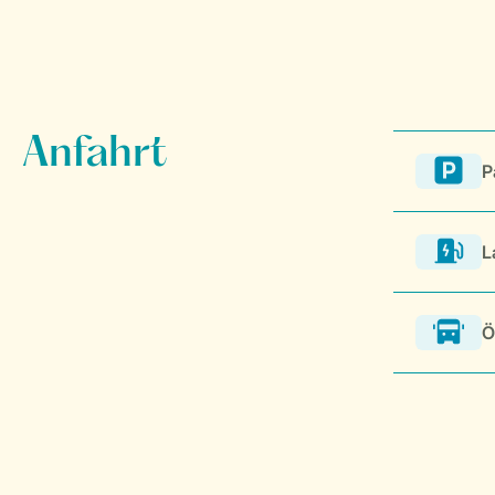
P
L
Ö