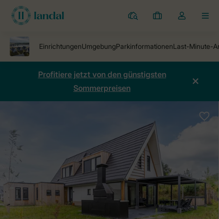
Ferienparks
Meine
Dropdown-
MEN
Buchungen
Menü
meines
Kontos
öffnen
Profitiere jetzt von den günstigsten
Sommerpreisen