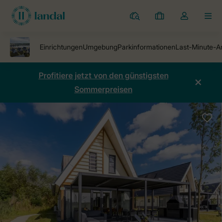
Ferienparks
Meine
Dropdown-
MEN
Buchungen
Menü
meines
Kontos
öffnen
Profitiere jetzt von den günstigsten
Sommerpreisen