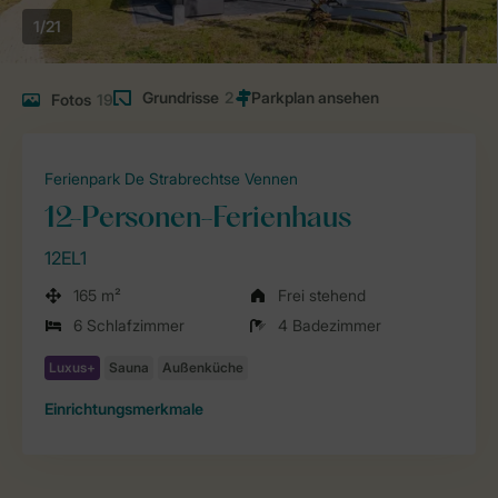
1/21
Grundrisse
2
Fotos
19
Ferienpark De Strabrechtse Vennen
12-Personen-Ferienhaus
12EL1
165 m²
Frei stehend
6 Schlafzimmer
4 Badezimmer
Einrichtungsmerkmale