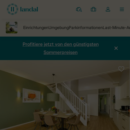
Ferienparks
Meine
Dropdown-
MEN
Buchungen
Menü
meines
Kontos
öffnen
Profitiere jetzt von den günstigsten
Sommerpreisen