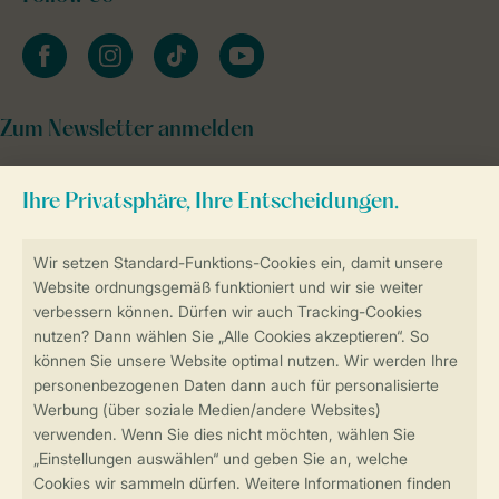
facebook
instagram
tiktok
youtube
Zum Newsletter anmelden
Sicher und schnell zur Online-Buchung
Sichere Datenübertragung
Sicheres Bezahlen
Sicherstellung Deiner Privatsphäre