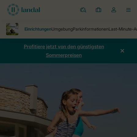
Ferienparks
Meine
Dropdown-
MEN
Buchungen
Menü
meines
Kontos
öffnen
Profitiere jetzt von den günstigsten
Sommerpreisen
Home
Ferienparks
Dormio Resort Eifeler Tor
Einrichtungen