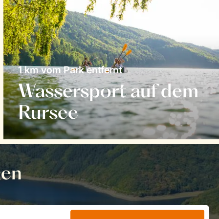
1 km vom Park entfernt
Wassersport auf dem
Rursee
ken