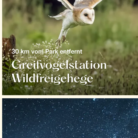
30 km vom Park entfernt
Greifvogelstation-
Wildfreigehege