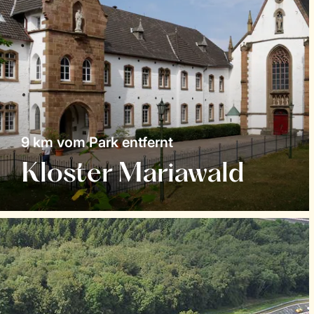
9 km vom Park entfernt
Kloster Mariawald