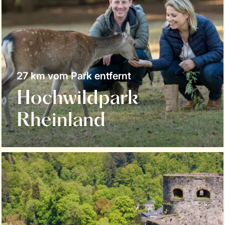
27 km vom Park entfernt
Hochwildpark
Rheinland