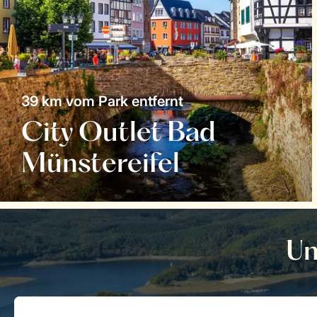
39 km vom Park entfernt
City Outlet Bad
Münstereifel
Un