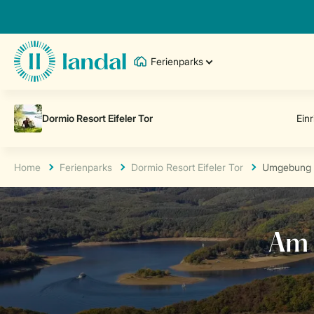
Ferienparks
Home
Ferienparks
Dormio Resort Eifeler Tor
Umgebung