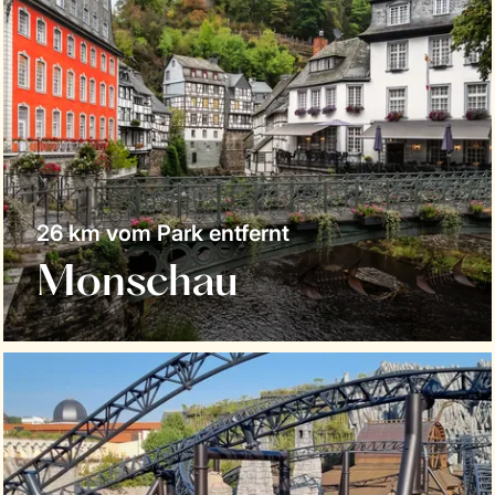
26 km vom Park entfernt
Monschau