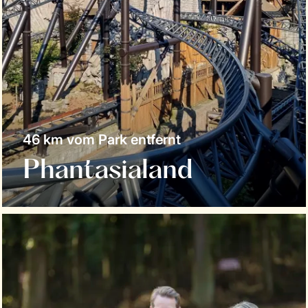
46 km vom Park entfernt
Phantasialand