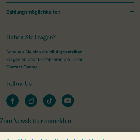
Zahlungsmöglichkeiten
Haben Sie Fragen?
Schauen Sie sich die
häufig gestellten
Fragen
an oder kontaktieren Sie unser
Contact Center
.
Follow Us
facebook
instagram
tiktok
youtube
Zum Newsletter anmelden