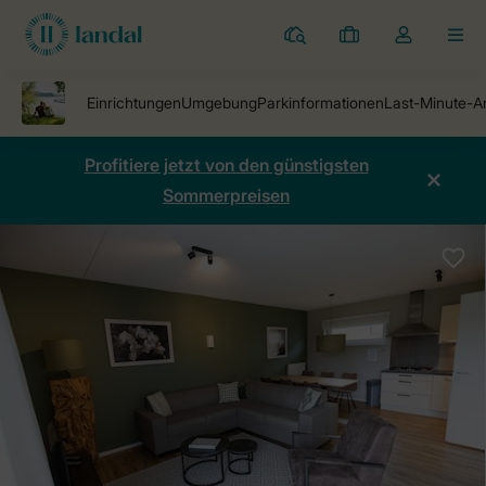
Ferienparks
Meine
Dropdown-
MEN
Buchungen
Menü
meines
Kontos
öffnen
Profitiere jetzt von den günstigsten
Sommerpreisen