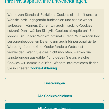
Sicher und schnell zur Online-Buchung
Sichere Datenübertragung
Sicheres Bezahlen
Sicherstellung Deiner Privatsphäre
Weitere Informationen und Einstellungen
Allgemeine Bedingungen
Impressum
Datenschutz
Cookies und Banner
Barrierefreiheit
© 2026 Landal GreenParks GmbH