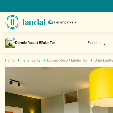
Ferienparks
Home
Ferienparks
Dormio Resort Eifeler Tor
Unterkünft