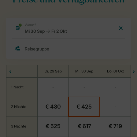
Preise und Verfügbarkeiten
Di. 29 Sep
Mi. 30 Sep
Do. 01 Okt
1 Nacht
-
-
-
€ 430
€ 425
2 Nächte
-
€ 525
€ 617
€ 719
3 Nächte