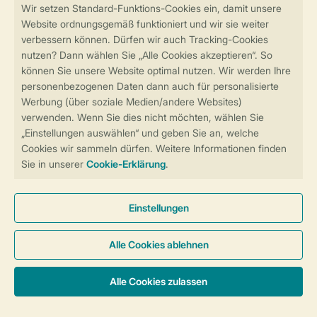
Sicher und schnell zur Online-Buchung
Sichere Datenübertragung
Sicheres Bezahlen
Sicherstellung Deiner Privatsphäre
Weitere Informationen und Einstellungen
Allgemeine Bedingungen
Impressum
Datenschutz
Cookies und Banner
Barrierefreiheit
© 2026 Landal GreenParks GmbH