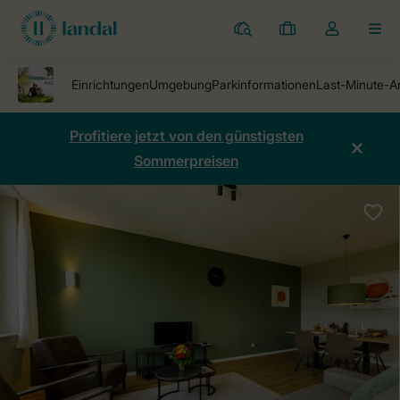
Ferienparks
Meine
Dropdown-
MEN
Buchungen
Menü
meines
Kontos
öffnen
Profitiere jetzt von den günstigsten
Sommerpreisen