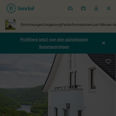
Ferienparks
Meine
Dropdown-
MEN
Buchungen
Menü
meines
Kontos
öffnen
Profitiere jetzt von den günstigsten
Sommerpreisen