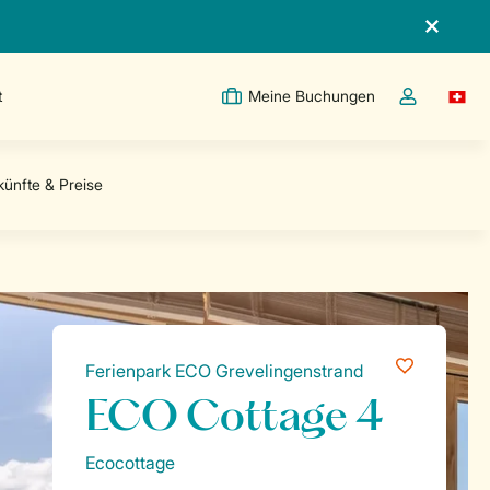
t
Meine Buchungen
Switc
Dropdown-Me
Ferienpark ECO Grevelingenstrand
ECO Cottage 4
Ecocottage