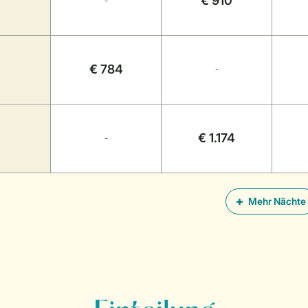
€ 910
-
€ 784
-
€ 1.174
-
Mehr Nächte