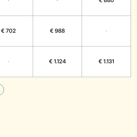
€ 880
-
-
€ 702
€ 988
-
€ 1.124
€ 1.131
-