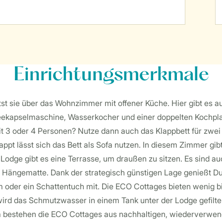
Einrichtungsmerkmale
tst sie über das Wohnzimmer mit offener Küche. Hier gibt es a
eekapselmaschine, Wasserkocher und einer doppelten Kochplat
t 3 oder 4 Personen? Nutze dann auch das Klappbett für zwei
appt lässt sich das Bett als Sofa nutzen. In diesem Zimmer 
r Lodge gibt es eine Terrasse, um draußen zu sitzen. Es sind 
 Hängematte. Dank der strategisch günstigen Lage genießt Du b
der ein Schattentuch mit. Die ECO Cottages bieten wenig bi
d das Schmutzwasser in einem Tank unter der Lodge gefilter
bestehen die ECO Cottages aus nachhaltigen, wiederverwend