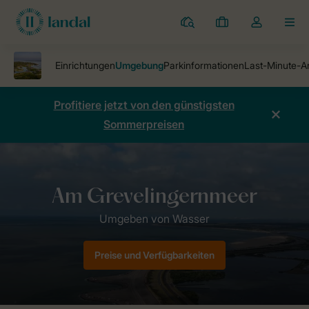
Ferienparks
Meine
Dropdown-
MEN
Buchungen
Menü
meines
Kontos
öffnen
Profitiere jetzt von den günstigsten
Sommerpreisen
Ferienparks
Ferienpark ECO Grevelingenstrand
Umgebung ECO Gr
Preise und Verfügbarkeiten