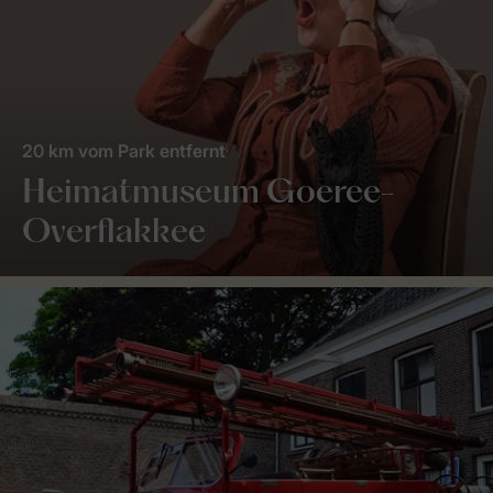
20 km vom Park entfernt
Heimatmuseum Goeree-
Overflakkee