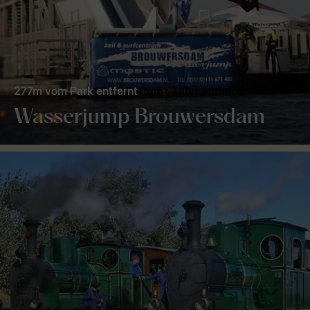
277m vom Park entfernt
Wasserjump Brouwersdam