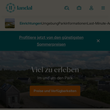
Ferienparks
Meine
Dropdown-
MEN
Buchungen
Menü
meines
Kontos
öffnen
Profitiere jetzt von den günstigsten
Sommerpreisen
Ferienparks
Ferienpark ECO Grevelingenstrand
Einrichtungen
Preise und Verfügbarkeiten