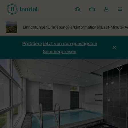
Ferienparks
Meine
Dropdown-
MEN
Buchungen
Menü
meines
Kontos
öffnen
Profitiere jetzt von den günstigsten
Sommerpreisen