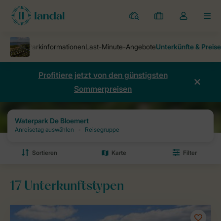
Ferienparks
Meine
Dropdown-
MEN
Buchungen
Menü
meines
Kontos
öffnen
Profitiere jetzt von den günstigsten
Sommerpreisen
Ferienparks
Waterpark De Bloemert
Preise und Verfügbarkeiten