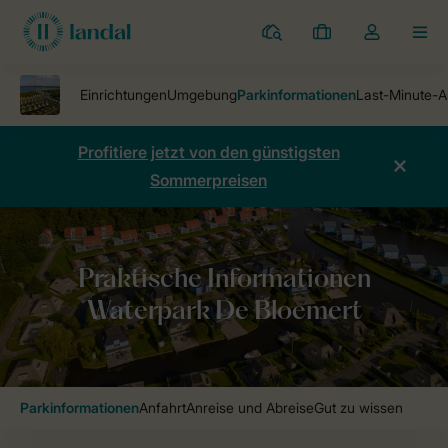
Ferienparks
Meine
Dropdown-
MEN
Buchungen
Menü
meines
Kontos
öffnen
Profitiere jetzt von den günstigsten
Sommerpreisen