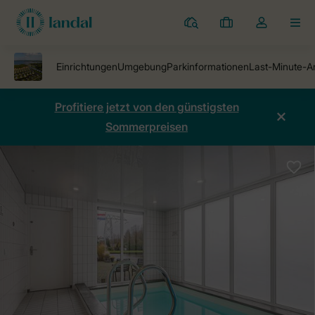
Ferienparks
Meine
Dropdown-
MEN
Buchungen
Menü
meines
Kontos
öffnen
Profitiere jetzt von den günstigsten
Sommerpreisen