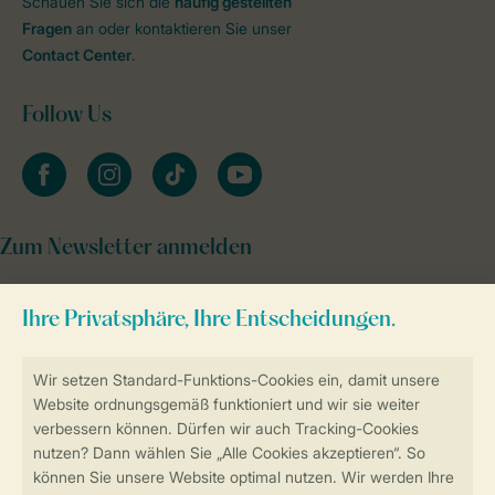
Schauen Sie sich die
häufig gestellten
Fragen
an oder kontaktieren Sie unser
Contact Center
.
Follow Us
facebook
instagram
tiktok
youtube
Zum Newsletter anmelden
Sicher und schnell zur Online-Buchung
Sichere Datenübertragung