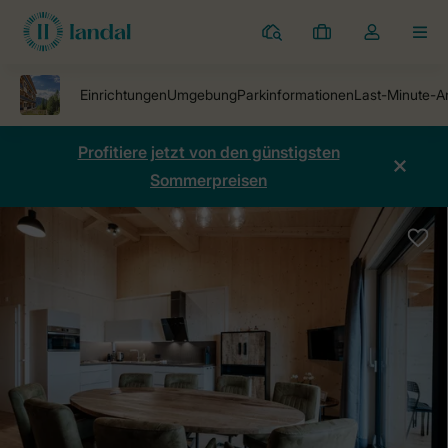
Ferienparks
Meine
Dropdown-
MEN
Buchungen
Menü
meines
Kontos
öffnen
Profitiere jetzt von den günstigsten
Sommerpreisen