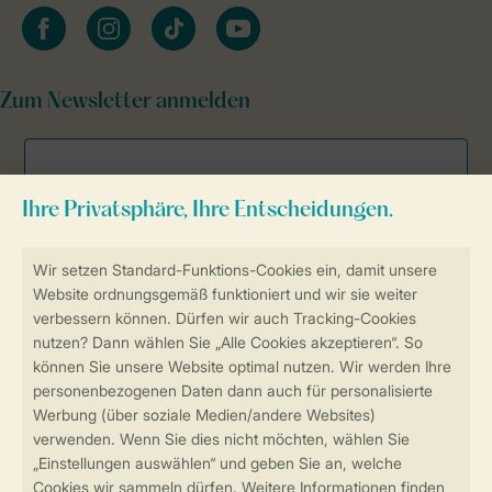
facebook
instagram
tiktok
youtube
Zum Newsletter anmelden
Sicher und schnell zur Online-Buchung
Sichere Datenübertragung
Sicheres Bezahlen
Sicherstellung Deiner Privatsphäre