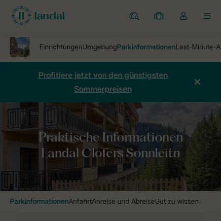
Ferienparks
Meine
Dropdown-
MEN
Buchungen
Menü
meines
Kontos
öffnen
Profitiere jetzt von den günstigsten
Sommerpreisen