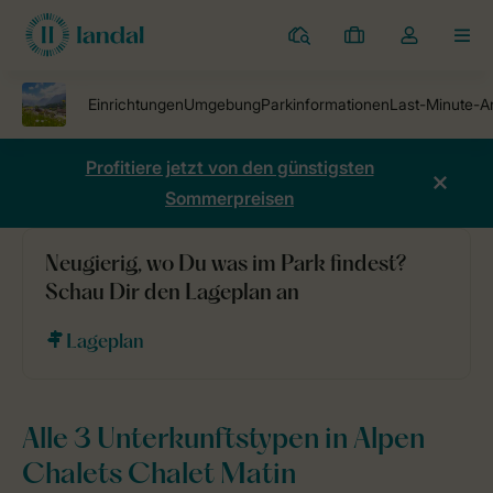
Ferienparks
Meine
Dropdown-
MEN
Buchungen
Menü
meines
Kontos
öffnen
Profitiere jetzt von den günstigsten
Sommerpreisen
Neugierig, wo Du was im Park findest?
Ferienparks
Alpen Chalets Chalet Matin
Unterkünfte
Schau Dir den Lageplan an
Lageplan
Alle 3 Unterkunftstypen in Alpen
Chalets Chalet Matin