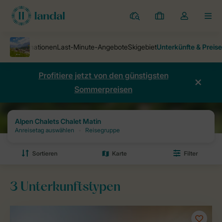
Ferienparks
Meine
Dropdown-
MEN
Buchungen
Menü
meines
Kontos
öffnen
Profitiere jetzt von den günstigsten
Sommerpreisen
Ferienparks
Alpen Chalets Chalet Matin
Preise und Verfügbarkeit