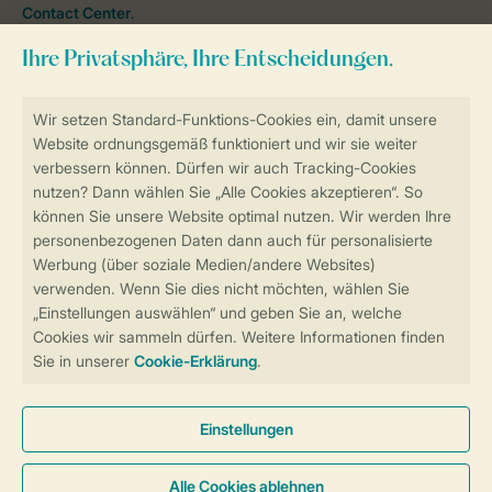
Contact Center
.
Follow Us
facebook
instagram
tiktok
youtube
Zum Newsletter anmelden
Sicher und schnell zur Online-Buchung
Sichere Datenübertragung
Sicheres Bezahlen