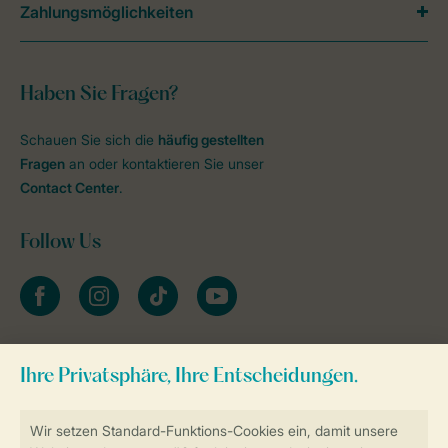
Zahlungsmöglichkeiten
Haben Sie Fragen?
Schauen Sie sich die
häufig gestellten
Fragen
an oder kontaktieren Sie unser
Contact Center
.
Follow Us
facebook
instagram
tiktok
youtube
Zum Newsletter anmelden