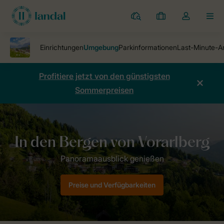
Ferienparks
Meine
Dropdown-
MEN
Buchungen
Menü
meines
Kontos
öffnen
Profitiere jetzt von den günstigsten
Sommerpreisen
Ferienparks
Alpen Chalets Chalet Matin
Umgebung
Preise und Verfügbarkeiten