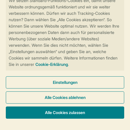
Sicher und schnell zur Online-Buchung
Sichere Datenübertragung
Sicheres Bezahlen
Sicherstellung Deiner Privatsphäre
Weitere Informationen und Einstellungen
Allgemeine Bedingungen
Impressum
Datenschutz
Cookies und Banner
Barrierefreiheit
© 2026 Landal GreenParks GmbH