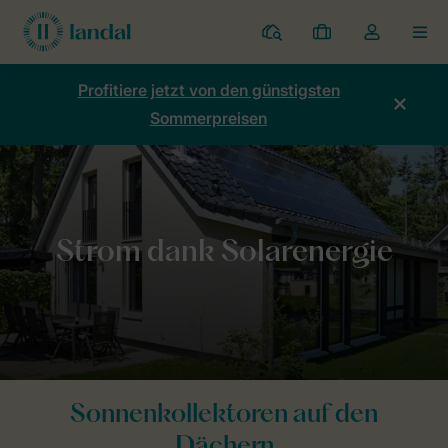
Ferienparks
Meine
Dropdown-
MEN
Buchungen
Menü
meines
Profitiere jetzt von den günstigsten
Kontos
Sommerpreisen
öffnen
Home
Nachhaltigkeit
Energie & Abfall
Solarenergie
Sonnenkollektoren auf den
Dächern