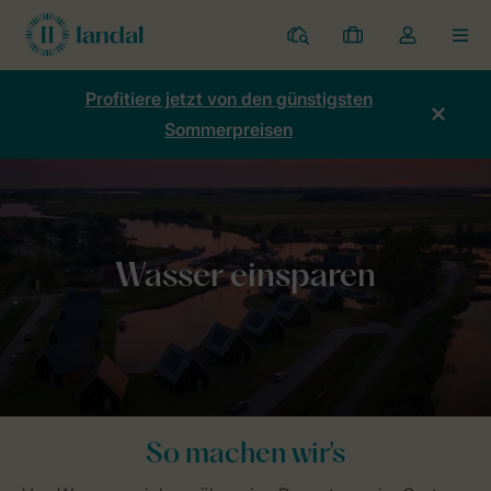
Ferienparks
Meine
Dropdown-
MEN
Buchungen
Menü
meines
Profitiere jetzt von den günstigsten
Kontos
Sommerpreisen
öffnen
Home
Nachhaltigkeit
Gesunde Natur
Wasser sparen
So machen wir's