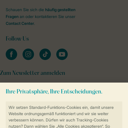
Schauen Sie sich die
häufig gestellten
Fragen
an oder kontaktieren Sie unser
Contact Center
.
Follow Us
facebook
instagram
tiktok
youtube
Zum Newsletter anmelden
Sicher und schnell zur Online-Buchung