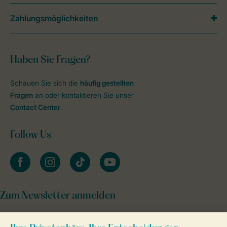
Zahlungsmöglichkeiten
Haben Sie Fragen?
Schauen Sie sich die
häufig gestellten
Fragen
an oder kontaktieren Sie unser
Contact Center
.
Follow Us
facebook
instagram
tiktok
youtube
Zum Newsletter anmelden