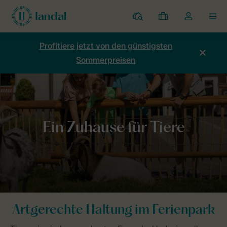
Ferienparks
Meine
Dropdown-
MEN
Buchungen
Menü
meines
Profitiere jetzt von den günstigsten
Kontos
Sommerpreisen
öffnen
Home
Nachhaltigkeit
Gesunde Natur
Ein Zuhause für Tiere
Artgerechte Haltung im Ferienpark