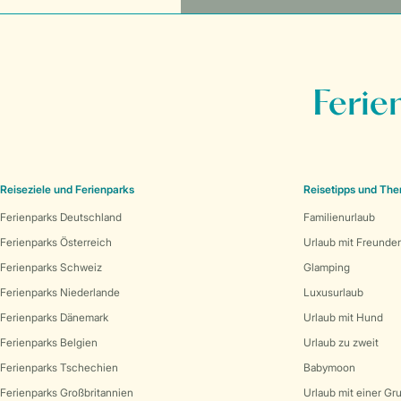
Ferie
Reiseziele und Ferienparks
Reisetipps und Th
Ferienparks Deutschland
Familienurlaub
Ferienparks Österreich
Urlaub mit Freunde
Ferienparks Schweiz
Glamping
Ferienparks Niederlande
Luxusurlaub
Ferienparks Dänemark
Urlaub mit Hund
Ferienparks Belgien
Urlaub zu zweit
Ferienparks Tschechien
Babymoon
Ferienparks Großbritannien
Urlaub mit einer Gr