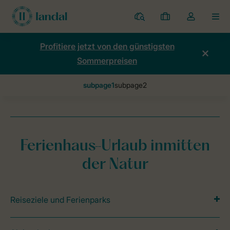
Ferienparks
Meine
Dropdown-
MEN
Buchungen
Menü
meines
Profitiere jetzt von den günstigsten
Kontos
Sommerpreisen
öffnen
Home
Thema
Example page
subpage1
Ferienhaus-Urlaub inmitten
der Natur
Reiseziele und Ferienparks