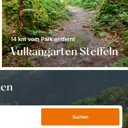
14 km vom Park entfernt
Vulkangarten Steffeln
ken
Suchen