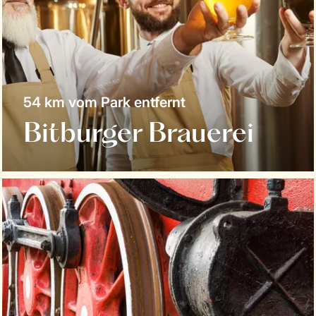
54 km vom Park entfernt
Bitburger Brauerei