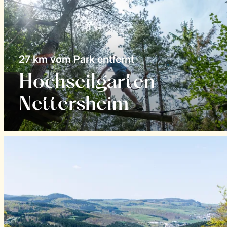
27 km vom Park entfernt
Hochseilgarten
Nettersheim