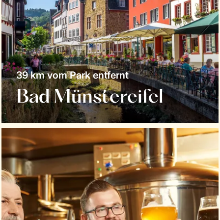
39 km vom Park entfernt
Bad Münstereifel