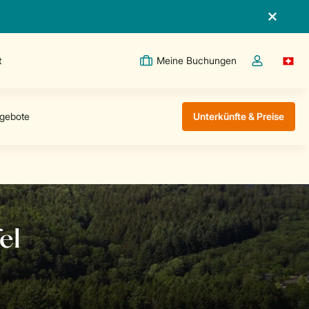
t
Meine Buchungen
Switc
Dropdown-Me
Unterkünfte & Preise