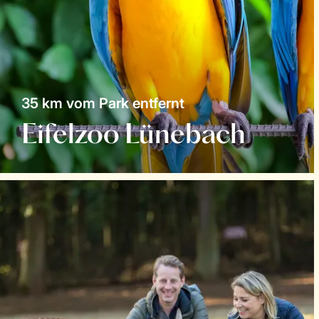
35 km vom Park entfernt
Eifelzoo Lünebach