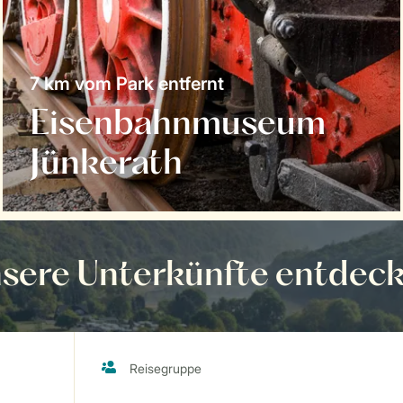
7 km vom Park entfernt
Eisenbahnmuseum
Jünkerath
sere Unterkünfte entdec