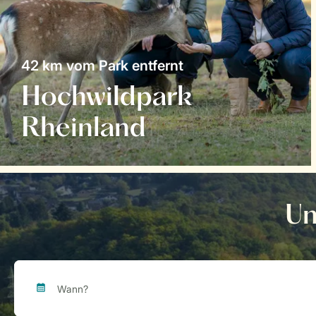
42 km vom Park entfernt
Hochwildpark
Rheinland
Un