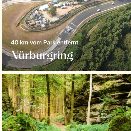
40 km vom Park entfernt
Nürburgring