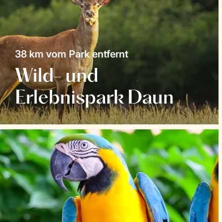
38 km vom Park entfernt
Wild- und
Erlebnispark Daun