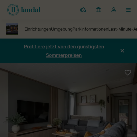
Ferienparks
Meine
Dropdown-
MEN
Buchungen
Menü
meines
Kontos
öffnen
Profitiere jetzt von den günstigsten
Sommerpreisen