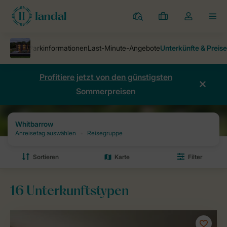
Ferienparks
Meine
Dropdown-
MEN
Buchungen
Menü
meines
Kontos
öffnen
Profitiere jetzt von den günstigsten
Sommerpreisen
Ferienparks
Whitbarrow
Preise und Verfügbarkeiten