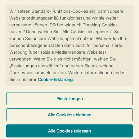
Sicher und schnell zur Online-Buchung
Sichere Datenübertragung
Sicheres Bezahlen
Sicherstellung Deiner Privatsphäre
Weitere Informationen und Einstellungen
Allgemeine Bedingungen
Impressum
Datenschutz
Cookies und Banner
Barrierefreiheit
© 2026 Landal GreenParks GmbH