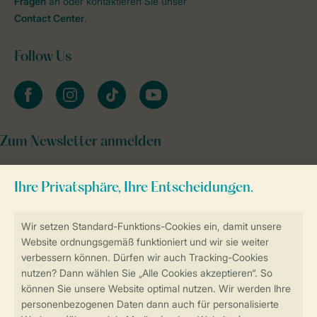
Fragen
an oder kontaktieren Sie unser
Contact Center
.
Follow Us
facebook
instagram
tiktok
youtube
Zum Newsletter anmelden
Sicher und schnell zur Online-Buchung
Sichere Datenübertragung
Sicheres Bezahlen