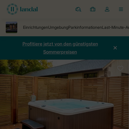
Ferienparks
Meine
Dropdown-
MEN
Buchungen
Menü
meines
Kontos
öffnen
Profitiere jetzt von den günstigsten
Sommerpreisen