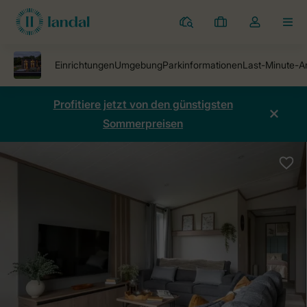
Ferienparks
Meine
Dropdown-
MEN
Buchungen
Menü
meines
Kontos
öffnen
Profitiere jetzt von den günstigsten
Sommerpreisen