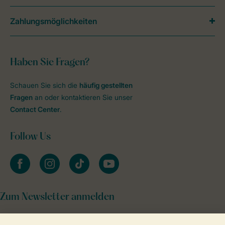
Zahlungsmöglichkeiten
Haben Sie Fragen?
Schauen Sie sich die
häufig gestellten
Fragen
an oder kontaktieren Sie unser
Contact Center
.
Follow Us
facebook
instagram
tiktok
youtube
Zum Newsletter anmelden