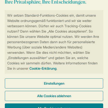
Sicher und schnell zur Online-Buchung
Sichere Datenübertragung
Sicheres Bezahlen
Sicherstellung Deiner Privatsphäre
Weitere Informationen und Einstellungen
Allgemeine Bedingungen
Impressum
Datenschutz
Cookies und Banner
Barrierefreiheit
© 2026 Landal GreenParks GmbH