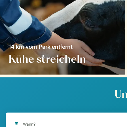
14 km vom Park entfernt
Kühe streicheln
Un