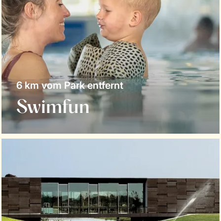
6 km vom Park entfernt
Swimfun