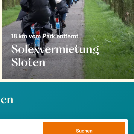
18 km vom Park entfernt
Solexvermietung
Sloten
ken
Suchen