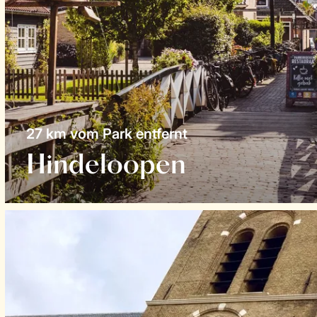
27 km vom Park entfernt
Hindeloopen