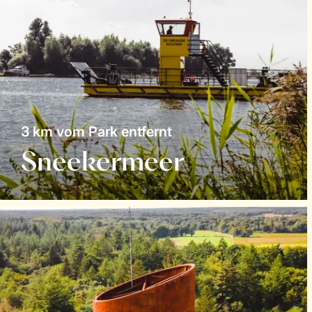
3 km vom Park entfernt
Sneekermeer