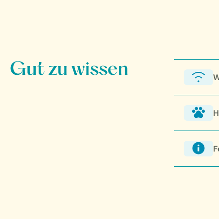
W
H
F