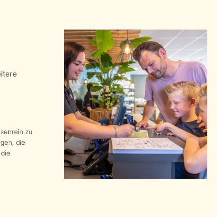
esenrein zu
rgen, die
die