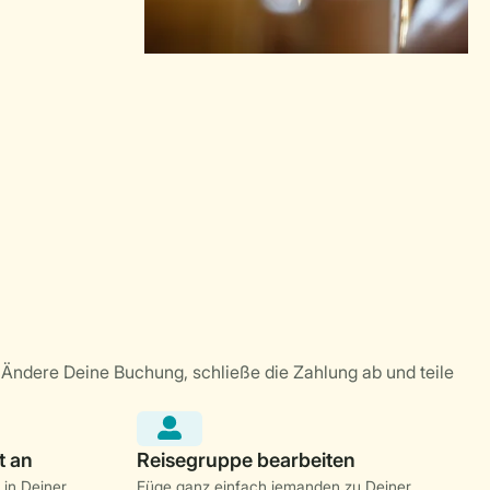
 in Deiner
Füge ganz einfach jemanden zu Deiner