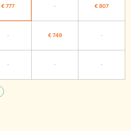
€ 777
€ 807
-
€ 749
-
-
-
-
-