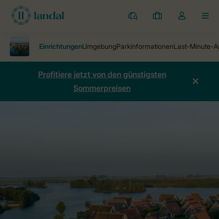
Ferienparks
Meine
Dropdown-
MEN
Buchungen
Menü
meines
Kontos
öffnen
Profitiere jetzt von den günstigsten
Sommerpreisen
Ferienparks
Waterpark Terherne
Einrichtungen