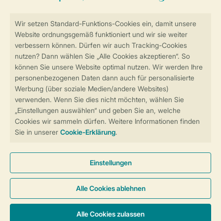
Sicher und schnell zur Online-Buchung
Sichere Datenübertragung
Sicheres Bezahlen
Sicherstellung Deiner Privatsphäre
Weitere Informationen und Einstellungen
Allgemeine Bedingungen
Impressum
Datenschutz
Cookies und Banner
Barrierefreiheit
© 2026 Landal GreenParks GmbH