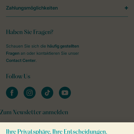
Zahlungsmöglichkeiten
Haben Sie Fragen?
Schauen Sie sich die
häufig gestellten
Fragen
an oder kontaktieren Sie unser
Contact Center
.
Follow Us
facebook
instagram
tiktok
youtube
Zum Newsletter anmelden