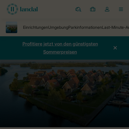
Ferienparks
Meine
Dropdown-
MEN
Buchungen
Menü
meines
Kontos
öffnen
Profitiere jetzt von den günstigsten
Sommerpreisen
Ferienparks
Waterpark Terherne
Preise vergleichen