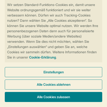
Sicher und schnell zur Online-Buchung
Sichere Datenübertragung
Sicheres Bezahlen
Sicherstellung Deiner Privatsphäre
Weitere Informationen und Einstellungen
Allgemeine Bedingungen
Impressum
Datenschutz
Cookies und Banner
Barrierefreiheit
© 2026 Landal GreenParks GmbH
Unterkünfte & Preise