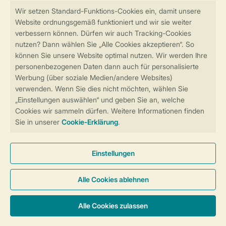
Sicher und schnell zur Online-Buchung
Sichere Datenübertragung
Sicheres Bezahlen
Sicherstellung Deiner Privatsphäre
Weitere Informationen und Einstellungen
Allgemeine Bedingungen
Impressum
Datenschutz
Cookies und Banner
Barrierefreiheit
© 2026 Landal GreenParks GmbH