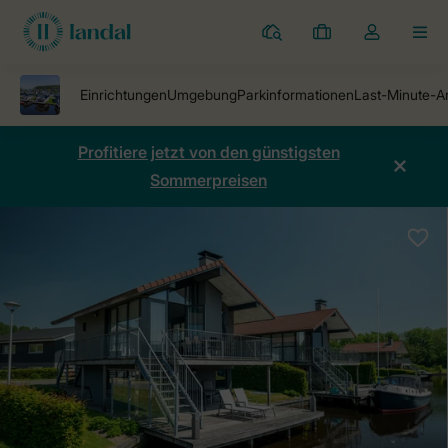
Ferienparks
Meine
Dropdown-
MEN
Buchungen
Menü
meines
Kontos
öffnen
Profitiere jetzt von den günstigsten
Sommerpreisen