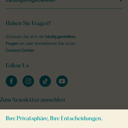
Zahlungsmöglichkeiten
Haben Sie Fragen?
Schauen Sie sich die
häufig gestellten
Fragen
an oder kontaktieren Sie unser
Contact Center
.
Follow Us
facebook
instagram
tiktok
youtube
Zum Newsletter anmelden