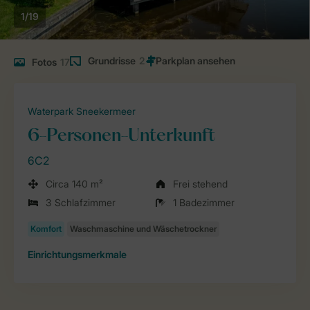
1/19
Grundrisse
2
Fotos
17
Waterpark Sneekermeer
6-Personen-Unterkunft
6C2
Circa 140 m²
Frei stehend
3 Schlafzimmer
1 Badezimmer
Einrichtungsmerkmale