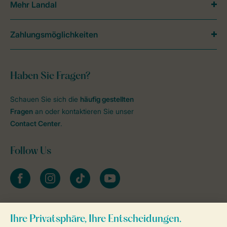
Mehr Landal
Zahlungsmöglichkeiten
Haben Sie Fragen?
Schauen Sie sich die
häufig gestellten
Fragen
an oder kontaktieren Sie unser
Contact Center
.
Follow Us
facebook
instagram
tiktok
youtube
Zum Newsletter anmelden