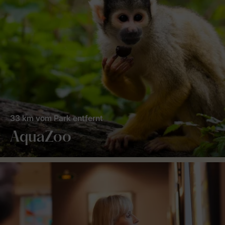
33 km vom Park entfernt
AquaZoo