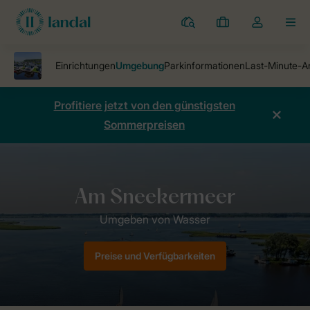
Ferienparks
Meine
Dropdown-
MEN
Buchungen
Menü
meines
Kontos
öffnen
Profitiere jetzt von den günstigsten
Sommerpreisen
Ferienparks
Waterpark Sneekermeer
Umgebung
Preise und Verfügbarkeiten