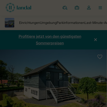
Ferienparks
Meine
Dropdown-
MEN
Buchungen
Menü
meines
Kontos
öffnen
Profitiere jetzt von den günstigsten
Sommerpreisen