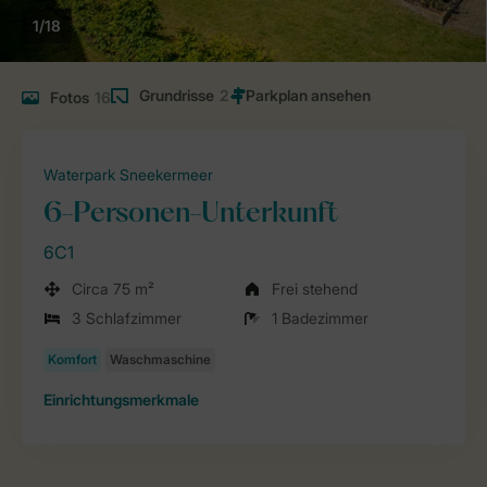
1/18
Grundrisse
2
Fotos
16
Waterpark Sneekermeer
6-Personen-Unterkunft
6C1
Circa 75 m²
Frei stehend
3 Schlafzimmer
1 Badezimmer
Einrichtungsmerkmale