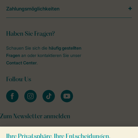
Zahlungsmöglichkeiten
Haben Sie Fragen?
Schauen Sie sich die
häufig gestellten
Fragen
an oder kontaktieren Sie unser
Contact Center
.
Follow Us
facebook
instagram
tiktok
youtube
Zum Newsletter anmelden