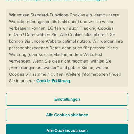
Sicher und schnell zur Online-Buchung
Sichere Datenübertragung
Sicheres Bezahlen
Sicherstellung Deiner Privatsphäre
Weitere Informationen und Einstellungen
Allgemeine Bedingungen
Impressum
Datenschutz
Cookies und Banner
Barrierefreiheit
© 2026 Landal GreenParks GmbH