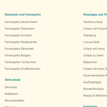
Reiseziele und Ferienparks
Reisetipps und 
Ferienparks Deutschland
Familienurlaub
Ferienparks Österreich
Urlaub mit Freun
Ferienparks Schweiz
Glamping
Ferienparks Niederlande
Luxusurlaub
Ferienparks Dänemark
Urlaub mit Hund
Ferienparks Belgien
Urlaub zu zweit
Ferienparks Tschechien
Babymoon
Ferienparks Großbritannien
Urlaub mit einer 
Feuerwerksfreie P
Aktivurlaub
Ausflugstipps
Skiurlaub
Romantikurlaub
Radfahren
Beauty & Wellnes
Mountainbiken
Inspiration