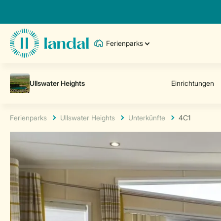
Ferienparks
Ferienparks
Ullswater Heights
Unterkünfte
4C1