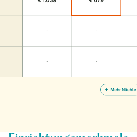
€ 1.039
€ 679
-
-
-
-
Mehr Nächte