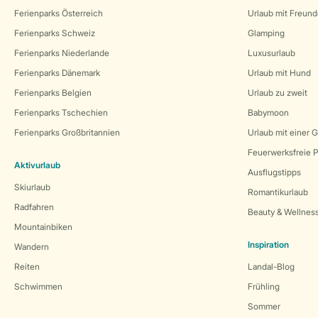
Ferienparks Österreich
Urlaub mit Freun
Ferienparks Schweiz
Glamping
Ferienparks Niederlande
Luxusurlaub
Ferienparks Dänemark
Urlaub mit Hund
Ferienparks Belgien
Urlaub zu zweit
Ferienparks Tschechien
Babymoon
Ferienparks Großbritannien
Urlaub mit einer 
Feuerwerksfreie P
Aktivurlaub
Ausflugstipps
Skiurlaub
Romantikurlaub
Radfahren
Beauty & Wellnes
Mountainbiken
Inspiration
Wandern
Reiten
Landal-Blog
Schwimmen
Frühling
Sommer