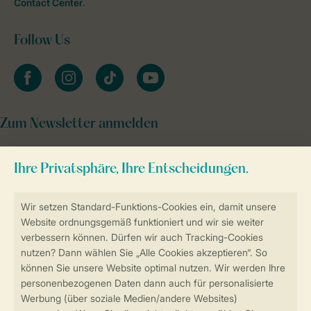
Contact Center
.
Follow Us
facebook
instagram
tiktok
youtube
Zum Newsletter anmelden
Sicher und schnell zur Online-Buchung
Sichere Datenübertragung
Sicheres Bezahlen