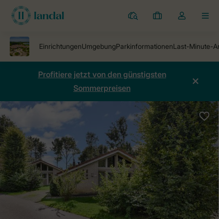
Ferienparks
Meine
Dropdown-
MEN
Buchungen
Menü
meines
Kontos
öffnen
Profitiere jetzt von den günstigsten
Sommerpreisen