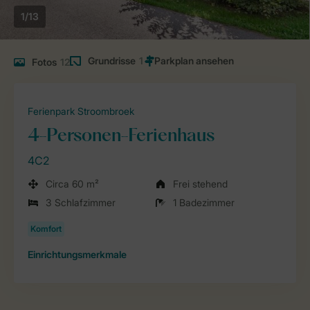
1/13
Grundrisse
1
Fotos
12
Ferienpark Stroombroek
4-Personen-Ferienhaus
4C2
Circa 60 m²
Frei stehend
3 Schlafzimmer
1 Badezimmer
Einrichtungsmerkmale